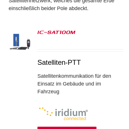
Satellitennetzwerk, welches die gesamte Erde
einschließlich beider Pole abdeckt.
IC-SAT100M
S
Satelliten-PTT
Satellitenkommunikation für den
Einsatz im Gebäude und im
Fahrzeug