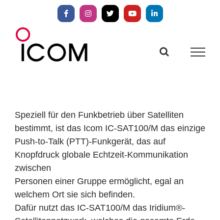
Zum
Inhalt
Facebook
Instagram
X
YouTube
LinkedIn
springen
Speziell für den Funkbetrieb über Satelliten
bestimmt, ist das Icom IC-SAT100/M das einzige
Push-to-Talk (PTT)-Funkgerät, das auf
Knopfdruck globale Echtzeit-Kommunikation
zwischen
Personen einer Gruppe ermöglicht, egal an
welchem Ort sie sich befinden.
Dafür nutzt das IC-SAT100/M das Iridium®-