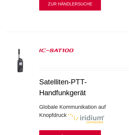
ZUR HÄNDLERSUCHE
IC-SAT100
S
Satelliten-PTT-
Handfunkgerät
Globale Kommunikation auf
Knopfdruck