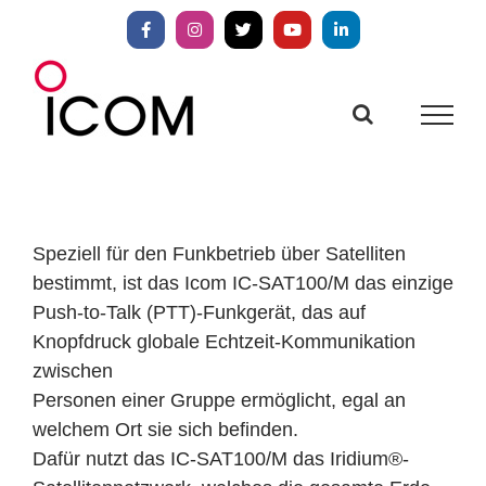
Zum
Inhalt
Facebook
Instagram
X
YouTube
LinkedIn
springen
Speziell für den Funkbetrieb über Satelliten
bestimmt, ist das Icom IC-SAT100/M das einzige
Push-to-Talk (PTT)-Funkgerät, das auf
Knopfdruck globale Echtzeit-Kommunikation
zwischen
Personen einer Gruppe ermöglicht, egal an
welchem Ort sie sich befinden.
Dafür nutzt das IC-SAT100/M das Iridium®-