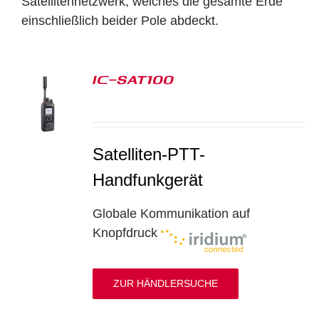
Satellitennetzwerk, welches die gesamte Erde
einschließlich beider Pole abdeckt.
IC-SAT100
S
Satelliten-PTT-
Handfunkgerät
Globale Kommunikation auf
Knopfdruck
ZUR HÄNDLERSUCHE