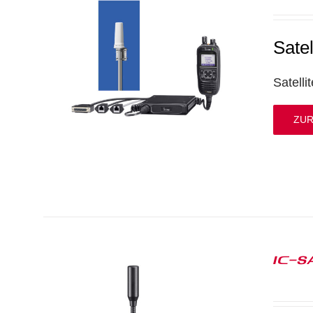
Sate
Satell
ZUR
IC-S