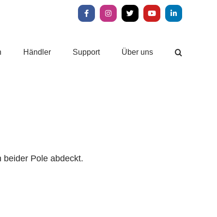
Facebook
Instagram
X
YouTube
LinkedIn
n
Händler
Support
Über uns
 beider Pole abdeckt.