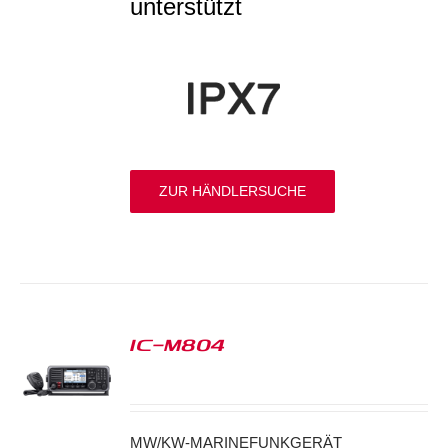
unterstützt
ZUR HÄNDLERSUCHE
IC-M804
S
MW/KW-MARINEFUNKGERÄT