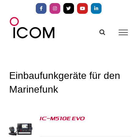
Zum
Inhalt
Facebook
Instagram
X
YouTube
LinkedIn
springen
Einbaufunkgeräte für den
Marinefunk
IC-M510E EVO
S