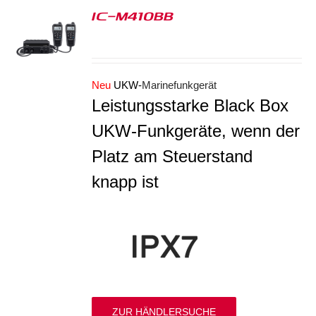
IC-M410BB
S
Neu
UKW-
Marinefunkgerät
Leistungsstarke Black Box
UKW-Funkgeräte, wenn der
Platz am Steuerstand
knapp ist
ZUR HÄNDLERSUCHE