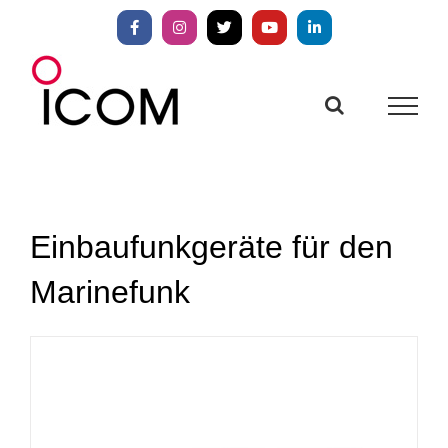
Zum
Inhalt
Facebook
Instagram
X
YouTube
LinkedIn
springen
Einbaufunkgeräte für den
Marinefunk