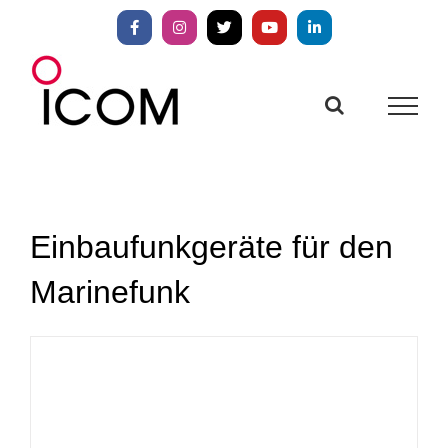
Zum
Inhalt
Facebook
Instagram
X
YouTube
LinkedIn
springen
Einbaufunkgeräte für den
Marinefunk