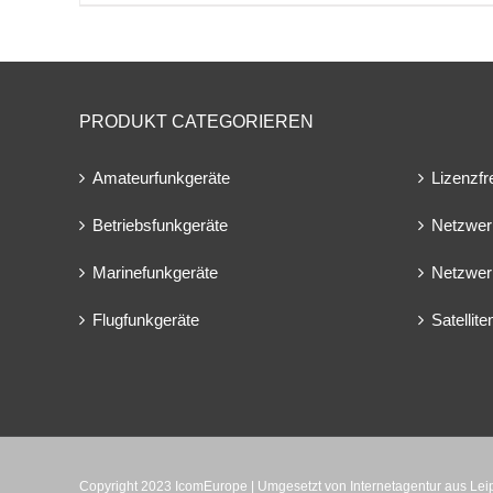
PRODUKT CATEGORIEREN
Amateurfunkgeräte
Lizenzfr
Betriebsfunkgeräte
Netzwer
Marinefunkgeräte
Netzwer
Flugfunkgeräte
Satellit
Copyright 2023 IcomEurope | Umgesetzt von
Internetagentur aus Le