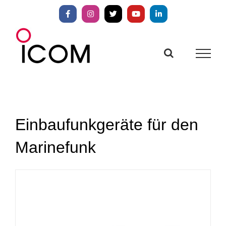
Zum
Inhalt
Facebook
Instagram
X
YouTube
LinkedIn
springen
Einbaufunkgeräte für den
Marinefunk