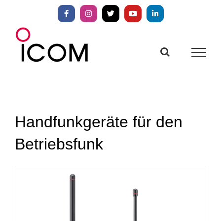
Zum
Inhalt
Facebook
Instagram
X
YouTube
LinkedIn
springen
Handfunkgeräte für den
Betriebsfunk