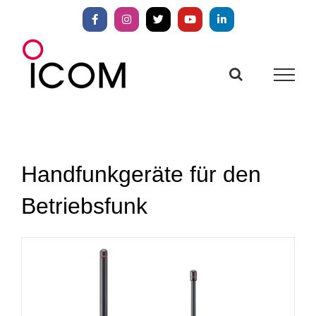
Zum
Inhalt
Facebook
Instagram
X
YouTube
LinkedIn
springen
Handfunkgeräte für den
Betriebsfunk