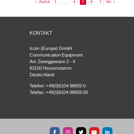
Zurück
1
…
4
5
6
7
Vor
KONTAKT
Icom (Europe) GmbH
Communication Equipment
Am Zwerggewann 2 ‐ 4
63150 Heusenstamm
Deutschland
Telefon: +49(0)6104-98693-0
Telefax: +49(0)6104-98693-50