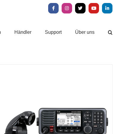
Facebook
Instagram
X
YouTube
LinkedIn
n
Händler
Support
Über uns