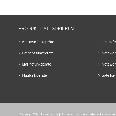
PRODUKT CATEGORIEREN
Amateurfunkgeräte
Lizenzfr
Betriebsfunkgeräte
Netzwer
Marinefunkgeräte
Netzwer
Flugfunkgeräte
Satellit
Copyright 2023 IcomEurope | Umgesetzt von
Internetagentur aus Le