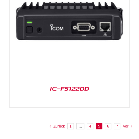
IC-F5122DD
Zurück
1
…
4
5
6
7
Vor