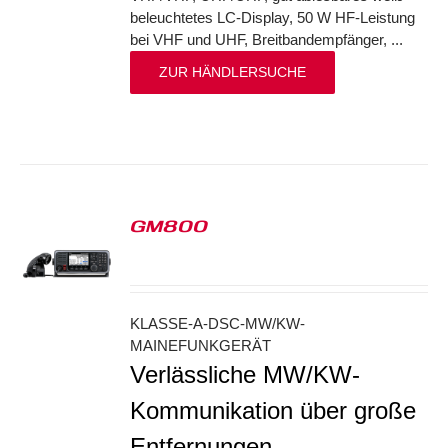
beleuchtetes LC-Display, 50 W HF-Leistung
bei VHF und UHF, Breitbandempfänger, ...
ZUR HÄNDLERSUCHE
GM800
S
KLASSE-A-DSC-MW/KW-
MAINEFUNKGERÄT
Verlässliche MW/KW-
Kommunikation über große
Entfernungen