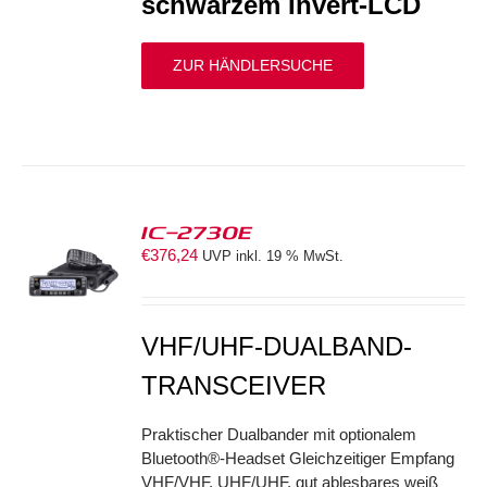
schwarzem Invert-LCD
ZUR HÄNDLERSUCHE
IC-2730E
€
376,24
UVP inkl. 19 % MwSt.
S
VHF/UHF-DUALBAND-
TRANSCEIVER
Praktischer Dualbander mit optionalem
Bluetooth®-Headset Gleichzeitiger Empfang
VHF/VHF, UHF/UHF, gut ablesbares weiß