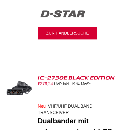
ZUR HÄNDLERSUCHE
IC-2730E BLACK EDITION
€
376,24
UVP inkl. 19 % MwSt.
S
Neu
VHF/UHF DUAL BAND
TRANSCEIVER
Dualbander mit