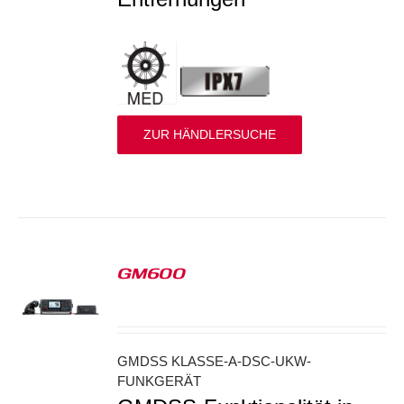
ZUR HÄNDLERSUCHE
GM600
S
GMDSS KLASSE-A-DSC-UKW-
FUNKGERÄT