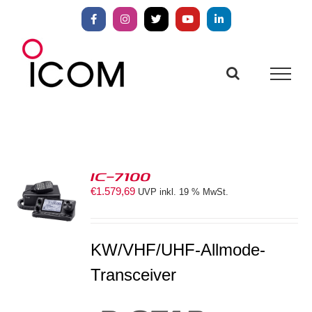
Zum
Inhalt
Facebook
Instagram
X
YouTube
LinkedIn
springen
IC-7100
€
1.579,69
UVP inkl. 19 % MwSt.
S
KW/VHF/UHF-Allmode-
Transceiver