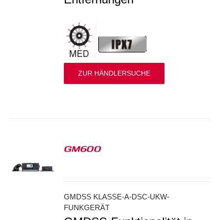
ZUR HÄNDLERSUCHE
GM600
S
GMDSS KLASSE-A-DSC-UKW-
FUNKGERÄT