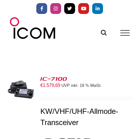
Zum
Inhalt
Facebook
Instagram
X
YouTube
LinkedIn
springen
IC-7100
€
1.579,69
UVP inkl. 19 % MwSt.
S
KW/VHF/UHF-Allmode-
Transceiver