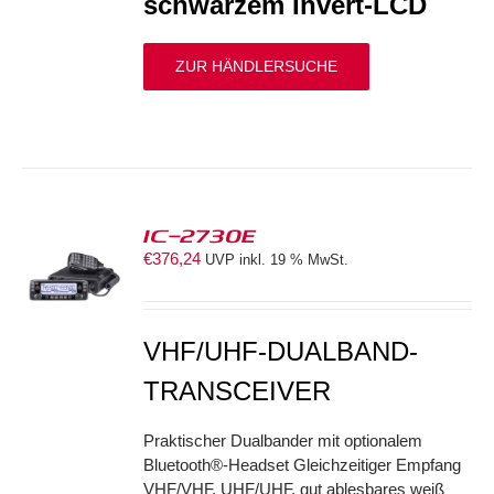
schwarzem Invert-LCD
ZUR HÄNDLERSUCHE
IC-2730E
€
376,24
UVP inkl. 19 % MwSt.
S
VHF/UHF-DUALBAND-
TRANSCEIVER
Praktischer Dualbander mit optionalem
Bluetooth®-Headset Gleichzeitiger Empfang
VHF/VHF, UHF/UHF, gut ablesbares weiß