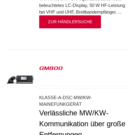
beleuchtetes LC-Display, 50 W HF-Leistung
bei VHF und UHF, Breitbandempfänger, ...
ZUR HÄNDLERSUCHE
GM800
S
KLASSE-A-DSC-MW/KW-
MAINEFUNKGERÄT
Verlässliche MW/KW-
Kommunikation über große
Entfernungen