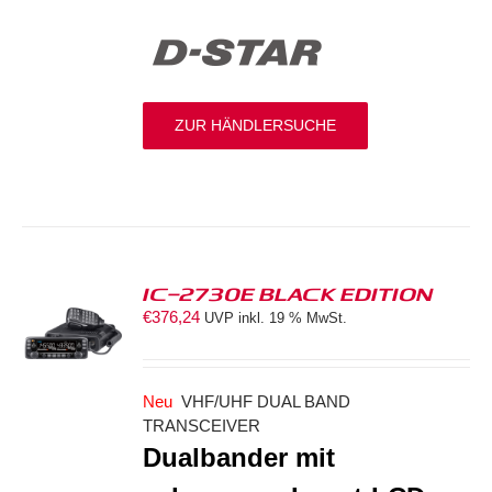
ZUR HÄNDLERSUCHE
IC-2730E BLACK EDITION
€
376,24
UVP inkl. 19 % MwSt.
S
Neu
VHF/UHF DUAL BAND
TRANSCEIVER
Dualbander mit