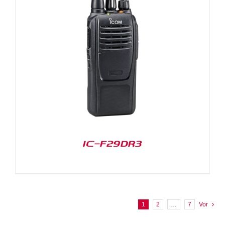
IC-F29DR3
1
2
…
7
Vor