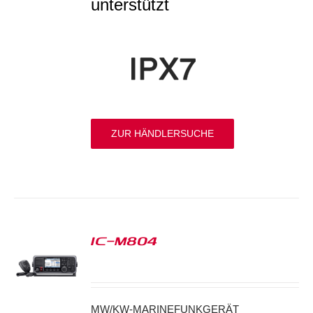
unterstützt
ZUR HÄNDLERSUCHE
IC-M804
S
MW/KW-MARINEFUNKGERÄT