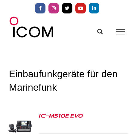
Zum
Inhalt
Facebook
Instagram
X
YouTube
LinkedIn
springen
Einbaufunkgeräte für den
Marinefunk
IC-M510E EVO
S