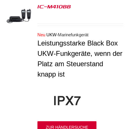
IC-M410BB
S
Neu
UKW-
Marinefunkgerät
Leistungsstarke Black Box
UKW-Funkgeräte, wenn der
Platz am Steuerstand
knapp ist
ZUR HÄNDLERSUCHE