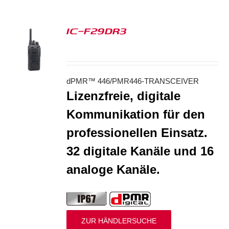
IC-F29DR3
S
dPMR™ 446/PMR446-TRANSCEIVER
Lizenzfreie, digitale
Kommunikation für den
professionellen Einsatz.
32 digitale Kanäle und 16
analoge Kanäle.
ZUR HÄNDLERSUCHE