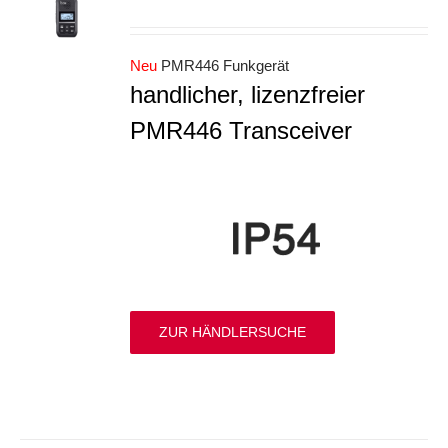
S
Neu
PMR446 Funkgerät
handlicher, lizenzfreier
PMR446 Transceiver
ZUR HÄNDLERSUCHE