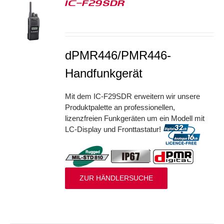
IC-F29SDR
S
dPMR446/PMR446-
Handfunkgerät
Mit dem IC-F29SDR erweitern wir unsere
Produktpalette an professionellen,
lizenzfreien Funkgeräten um ein Modell mit
LC-Display und Fronttastatur!
ZUR HÄNDLERSUCHE