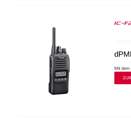
IC-F
dPM
Mit dem 
ZUR