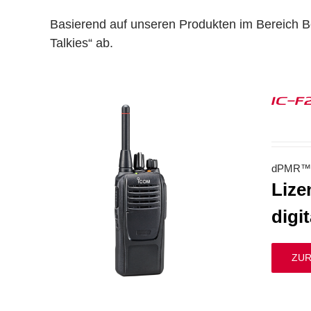
Basierend auf unseren Produkten im Bereich Bet
Talkies“ ab.
IC-F
dPMR™ 
Lize
digi
ZUR