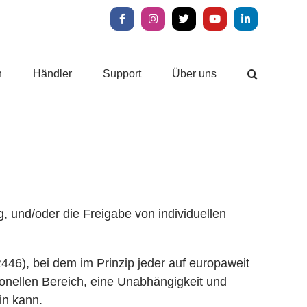
Facebook
Instagram
X
YouTube
LinkedIn
n
Händler
Support
Über uns
 und/oder die Freigabe von individuellen
46), bei dem im Prinzip jeder auf europaweit
onellen Bereich, eine Unabhängigkeit und
in kann.