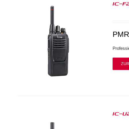
IC-F
PMR4
Professi
ZUR
IC-U