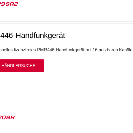
29SR2
46-Handfunkgerät
onelles lizenzfreies PMR446-Handfunkgerät mit 16 nutzbaren Kanäl
 HÄNDLERSUCHE
20SR