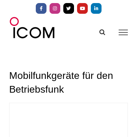
Zum
Inhalt
Facebook
Instagram
X
YouTube
LinkedIn
springen
Mobilfunkgeräte für den
Betriebsfunk