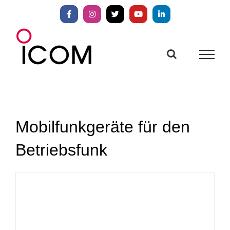
Zum
Inhalt
Facebook
Instagram
X
YouTube
LinkedIn
springen
Mobilfunkgeräte für den
Betriebsfunk