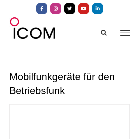
Zum
Inhalt
Facebook
Instagram
X
YouTube
LinkedIn
springen
Mobilfunkgeräte für den
Betriebsfunk