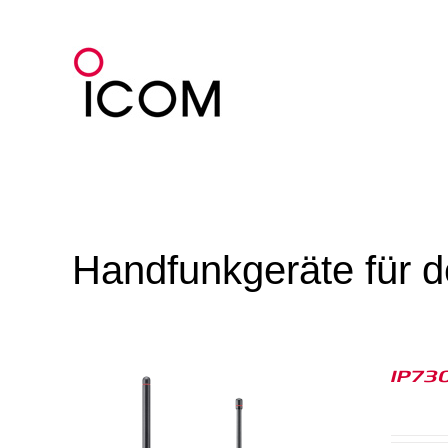
Zum
Inhalt
springen
Handfunkgeräte für d
IP730