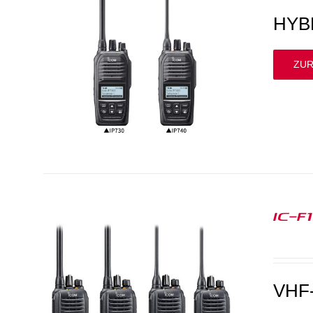
HYB
ZUR
IC-F
VHF-