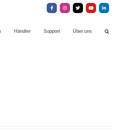
Facebook
Instagram
X
YouTube
LinkedIn
n
Händler
Support
Über uns