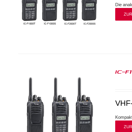
Die anal
ZUR
IC-F
VHF-
Kompakte
ZUR