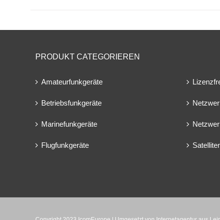
PRODUKT CATEGORIEREN
Amateurfunkgeräte
Lizenzfr
Betriebsfunkgeräte
Netzwer
Marinefunkgeräte
Netzwer
Flugfunkgeräte
Satellit
Copyright 2023 IcomEurope | Umgesetzt von
Internetagentur aus Le