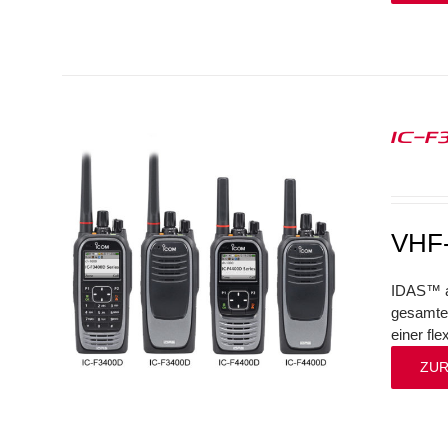
IC-F
VHF-
IDAS™ au
gesamte 
einer fl
ZUR