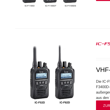
IC-F
VHF-
Die IC-F
F3400D-S
außergew
aus den 
ZUR