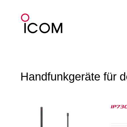
Zum
Inhalt
springen
Handfunkgeräte für d
IP730