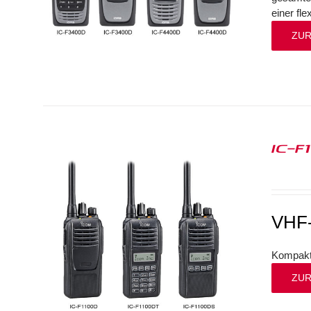
einer fl
ZUR
IC-F
VHF-
Kompakte
ZUR