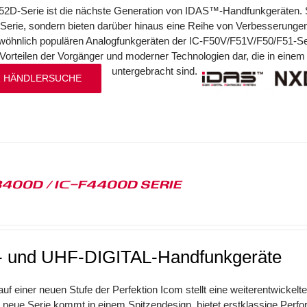
52D-Serie ist die nächste Generation von IDAS™-Handfunkgeräten. Si
erie, sondern bieten darüber hinaus eine Reihe von Verbesserunge
öhnlich populären Analogfunkgeräten der IC-F50V/F51V/F50/F51-Seri
Vorteilen der Vorgänger und moderner Technologien dar, die in ein
untergebracht sind.
 HÄNDLERSUCHE
3400D / IC-F4400D SERIE
 und UHF-DIGITAL-Handfunkgeräte
f einer neuen Stufe der Perfektion Icom stellt eine weiterentwickelte
neue Serie kommt in einem Spitzendesign, bietet erstklassige Perfor