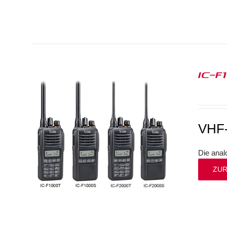
IC-F
VHF-
Die anal
ZUR