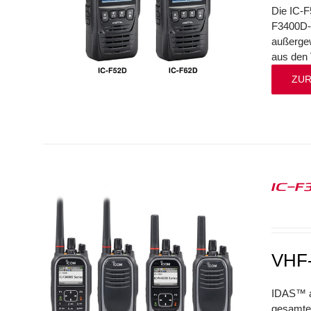
Die IC-F
F3400D-S
außergew
aus den 
ZUR
IC-F
VHF-
IDAS™ au
gesamte 