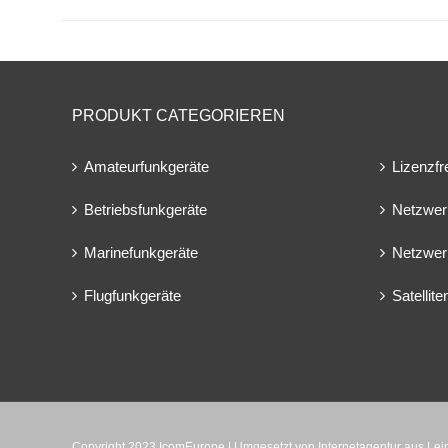
PRODUKT CATEGORIEREN
Amateurfunkgeräte
Lizenzfr
Betriebsfunkgeräte
Netzwer
Marinefunkgeräte
Netzwer
Flugfunkgeräte
Satellit
Copyright 2023 IcomEurope | Umgesetzt von
Internetagentur aus Le