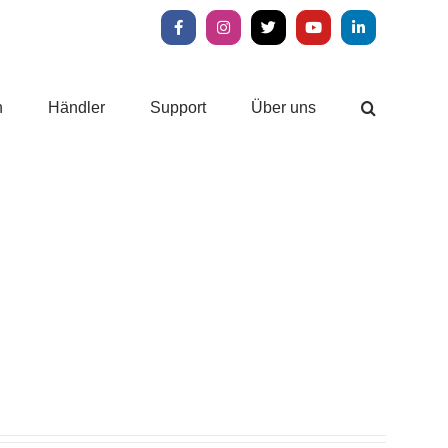
Facebook
Instagram
X
YouTube
LinkedIn
n
Händler
Support
Über uns