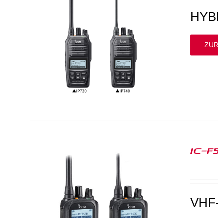
HYB
ZUR
IC-F
VHF-