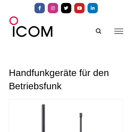
Zum
Inhalt
Facebook
Instagram
X
YouTube
LinkedIn
springen
Handfunkgeräte für den
Betriebsfunk