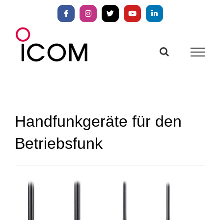
Zum
Inhalt
Facebook
Instagram
X
YouTube
LinkedIn
springen
Handfunkgeräte für den
Betriebsfunk