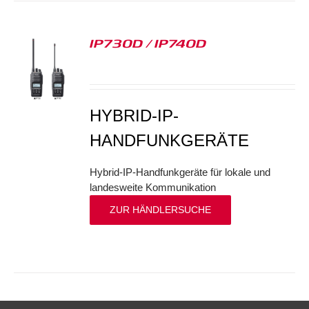
IP730D / IP740D
S
HYBRID-IP-
HANDFUNKGERÄTE
Hybrid-IP-Handfunkgeräte für lokale und
landesweite Kommunikation
ZUR HÄNDLERSUCHE