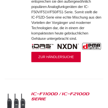
entsprechen sie den außergewöhnlich
populären Analogfunkgeräten der IC-
F50V/F51V/F50/F51-Serie. Somit stellt die
IC-F52D-Serie eine echte Mischung aus den
Vorteilen der Vorgänger und moderner
Technologien dar, die in einem der
kompaktesten heute gebräuchlichen
Gehäuse untergebracht sind.
ZUR HÄNDLERSUCHE
IC-F1100D / IC-F2100D
SERIE
S