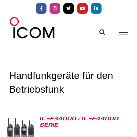
Zum
Inhalt
Facebook
Instagram
X
YouTube
LinkedIn
springen
Handfunkgeräte für den
Betriebsfunk
IC-F3400D / IC-F4400D
SERIE
S