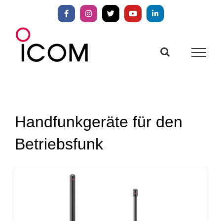
Zum
Inhalt
Facebook
Instagram
X
YouTube
LinkedIn
springen
Handfunkgeräte für den
Betriebsfunk