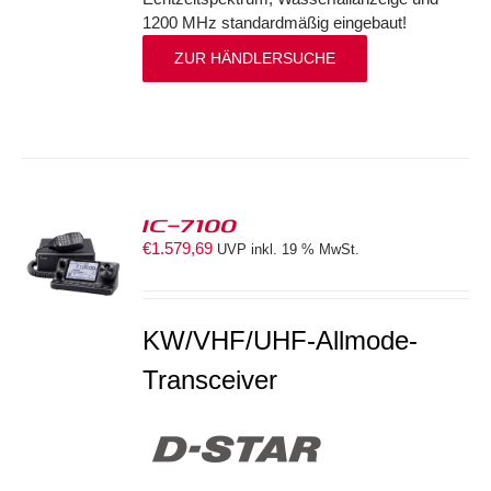
1200 MHz standardmäßig eingebaut!
ZUR HÄNDLERSUCHE
IC-7100
€
1.579,69
UVP inkl. 19 % MwSt.
S
KW/VHF/UHF-Allmode-
Transceiver