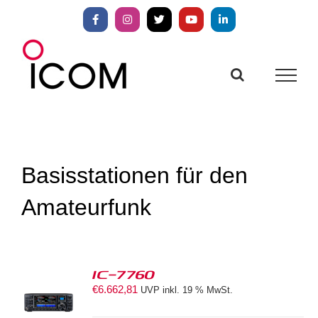
Zum
Inhalt
Facebook
Instagram
X
YouTube
LinkedIn
springen
Basisstationen für den
Amateurfunk
IC-7760
€
6.662,81
UVP inkl. 19 % MwSt.
S