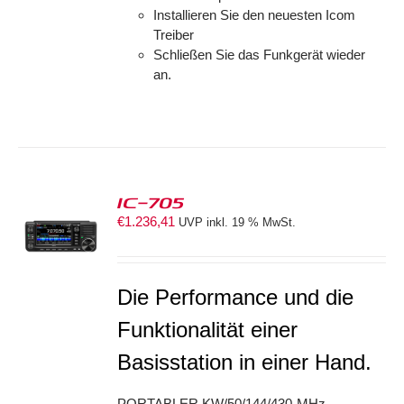
Installieren Sie den neuesten Icom
Treiber
Schließen Sie das Funkgerät wieder
an.
IC-705
€
1.236,41
UVP inkl. 19 % MwSt.
S
Die Performance und die
Funktionalität einer
Basisstation in einer Hand.
PORTABLER KW/50/144/430-MHz-