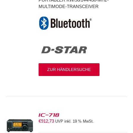
MULTIMODE-TRANSCEIVER
ZUR HÄNDLERSUCHE
IC-718
€
912,73
UVP inkl. 19 % MwSt.
S