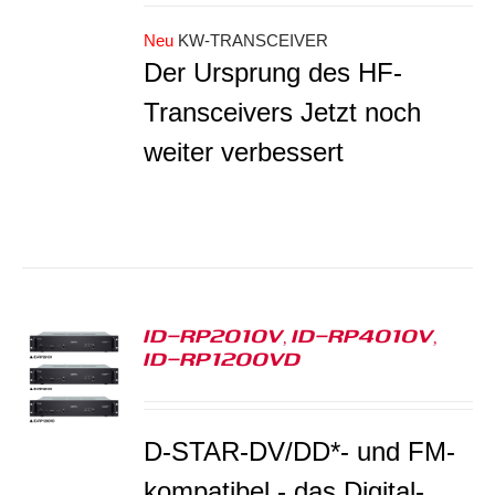
Neu
KW-TRANSCEIVER
Der Ursprung des HF-
Transceivers Jetzt noch
weiter verbessert
ID-RP2010V, ID-RP4010V,
ID-RP1200VD
S
D-STAR-DV/DD*- und FM-
kompatibel - das Digital-