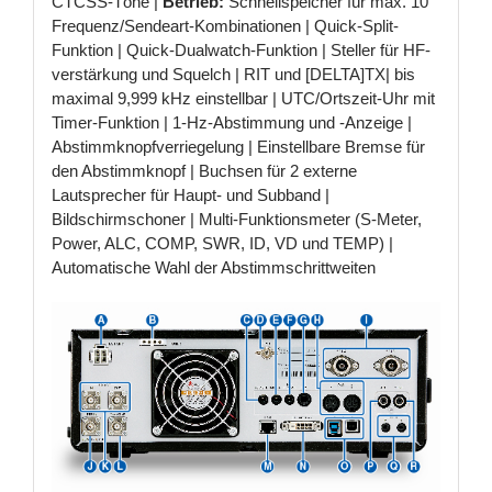
CTCSS-Töne |
Betrieb:
Schnellspeicher für max. 10
Frequenz/Sendeart-Kombinationen | Quick-Split-
Funktion | Quick-Dualwatch-Funktion | Steller für HF-
verstärkung und Squelch | RIT und [DELTA]TX| bis
maximal 9,999 kHz einstellbar | UTC/Ortszeit-Uhr mit
Timer-Funktion | 1-Hz-Abstimmung und -Anzeige |
Abstimmknopfverriegelung | Einstellbare Bremse für
den Abstimmknopf | Buchsen für 2 externe
Lautsprecher für Haupt- und Subband |
Bildschirmschoner | Multi-Funktionsmeter (S-Meter,
Power, ALC, COMP, SWR, ID, VD und TEMP) |
Automatische Wahl der Abstimmschrittweiten