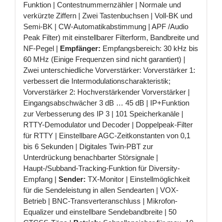
Funktion | Contestnummernzähler | Normale und
verkürzte Ziffern | Zwei Tastenbuchsen | Voll-BK und
Semi-BK | CW-Automatikabstimmung | APF /Audio
Peak Filter) mit einstellbarer Filterform, Bandbreite und
NF-Pegel |
Empfänger:
Empfangsbereich: 30 kHz bis
60 MHz (Einige Frequenzen sind nicht garantiert) |
Zwei unterschiedliche Vorverstärker: Vorverstärker 1:
verbessert die Intermodulationscharakteristik;
Vorverstärker 2: Hochverstärkender Vorverstärker |
Eingangsabschwächer 3 dB … 45 dB | IP+Funktion
zur Verbesserung des IP 3 | 101 Speicherkanäle |
RTTY-Demodulator und Decoder | Doppelpeak-Filter
für RTTY | Einstellbare AGC-Zeitkonstanten von 0,1
bis 6 Sekunden | Digitales Twin-PBT zur
Unterdrückung benachbarter Störsignale |
Haupt-/Subband-Tracking-Funktion für Diversity-
Empfang |
Sender:
TX-Monitor | Einstellmöglichkeit
für die Sendeleistung in allen Sendearten | VOX-
Betrieb | BNC-Transverteranschluss | Mikrofon-
Equalizer und einstellbare Sendebandbreite | 50