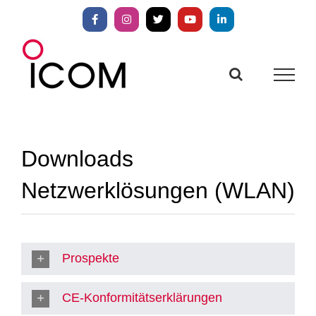
Zum
Inhalt
Facebook
Instagram
X
YouTube
LinkedIn
springen
Downloads
Netzwerklösungen (WLAN)
Prospekte
CE-Konformitätserklärungen