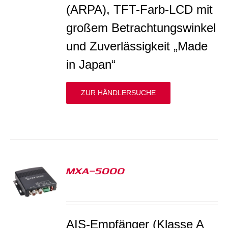
(ARPA), TFT-Farb-LCD mit
großem Betrachtungswinkel
und Zuverlässigkeit „Made
in Japan“
ZUR HÄNDLERSUCHE
MXA-5000
S
AIS-Empfänger (Klasse A