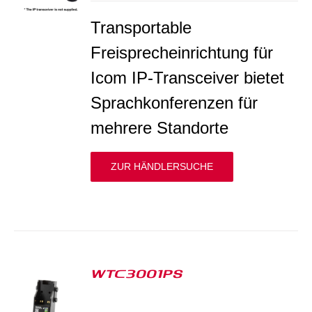
Transportable
Freisprecheinrichtung für
Icom IP-Transceiver bietet
Sprachkonferenzen für
mehrere Standorte
ZUR HÄNDLERSUCHE
WTC3001PS
S