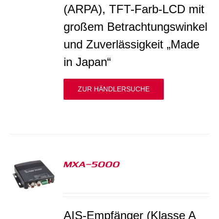
(ARPA), TFT-Farb-LCD mit
großem Betrachtungswinkel
und Zuverlässigkeit „Made
in Japan“
ZUR HÄNDLERSUCHE
MXA-5000
S
AIS-Empfänger (Klasse A