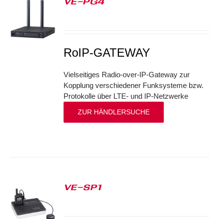
VE-PG4
S
RoIP-GATEWAY
Vielseitiges Radio-over-IP-Gateway zur
Kopplung verschiedener Funksysteme bzw.
Protokolle über LTE- und IP-Netzwerke
ZUR HÄNDLERSUCHE
VE-SP1
S