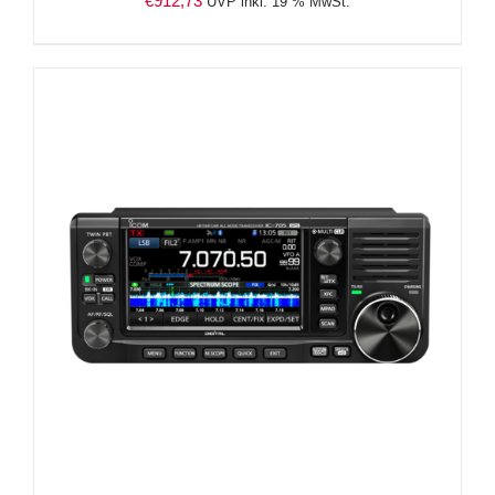
€
912,73
UVP inkl. 19 % MwSt.