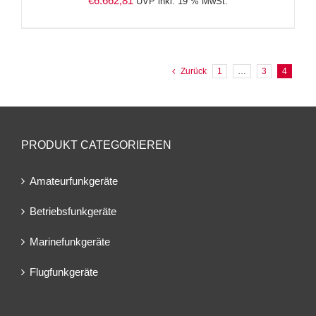
€
6.662,81
UVP inkl. 19 % MwSt.
Zurück
1
…
3
4
PRODUKT CATEGORIEREN
Amateurfunkgeräte
Betriebsfunkgeräte
Marinefunkgeräte
Flugfunkgeräte