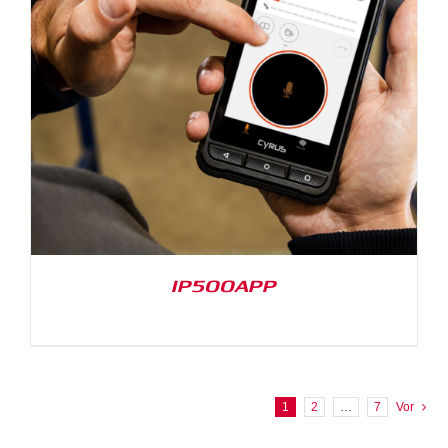
IP500APP
1
2
…
7
Vor