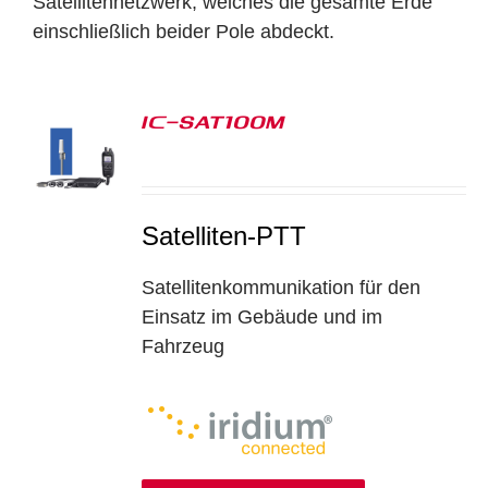
Satellitennetzwerk, welches die gesamte Erde
einschließlich beider Pole abdeckt.
IC-SAT100M
S
Satelliten-PTT
Satellitenkommunikation für den
Einsatz im Gebäude und im
Fahrzeug