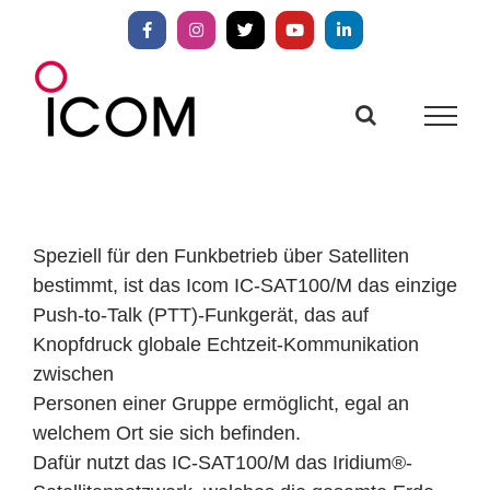
Zum
Inhalt
Facebook
Instagram
X
YouTube
LinkedIn
springen
Speziell für den Funkbetrieb über Satelliten
bestimmt, ist das Icom IC-SAT100/M das einzige
Push-to-Talk (PTT)-Funkgerät, das auf
Knopfdruck globale Echtzeit-Kommunikation
zwischen
Personen einer Gruppe ermöglicht, egal an
welchem Ort sie sich befinden.
Dafür nutzt das IC-SAT100/M das Iridium®-