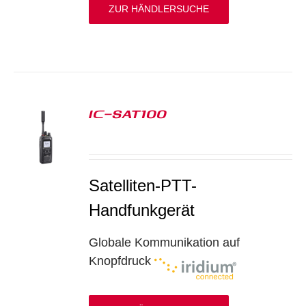
ZUR HÄNDLERSUCHE
IC-SAT100
S
Satelliten-PTT-
Handfunkgerät
Globale Kommunikation auf
Knopfdruck