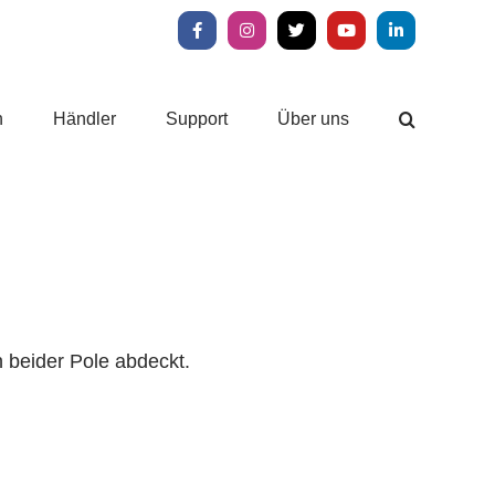
Facebook
Instagram
X
YouTube
LinkedIn
n
Händler
Support
Über uns
 beider Pole abdeckt.