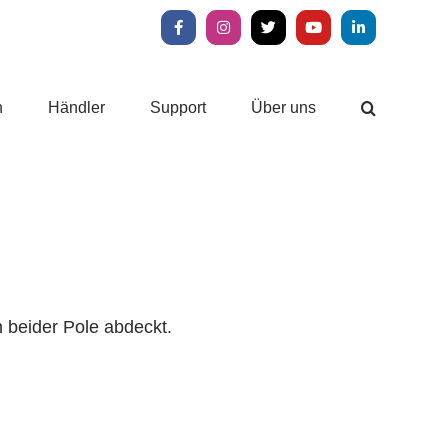
Facebook
Instagram
X
YouTube
LinkedIn
n
Händler
Support
Über uns
 beider Pole abdeckt.