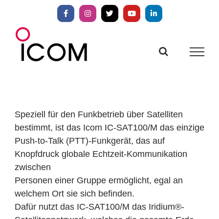
Zum
Inhalt
Facebook
Instagram
X
YouTube
LinkedIn
springen
Speziell für den Funkbetrieb über Satelliten
bestimmt, ist das Icom IC-SAT100/M das einzige
Push-to-Talk (PTT)-Funkgerät, das auf
Knopfdruck globale Echtzeit-Kommunikation
zwischen
Personen einer Gruppe ermöglicht, egal an
welchem Ort sie sich befinden.
Dafür nutzt das IC-SAT100/M das Iridium®-