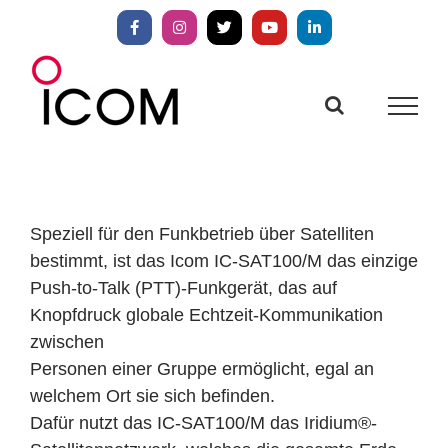
Zum
Inhalt
Facebook
Instagram
X
YouTube
LinkedIn
springen
Speziell für den Funkbetrieb über Satelliten
bestimmt, ist das Icom IC-SAT100/M das einzige
Push-to-Talk (PTT)-Funkgerät, das auf
Knopfdruck globale Echtzeit-Kommunikation
zwischen
Personen einer Gruppe ermöglicht, egal an
welchem Ort sie sich befinden.
Dafür nutzt das IC-SAT100/M das Iridium®-