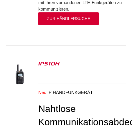
mit Ihren vorhandenen LTE-Funkgeräten zu
kommunizieren.
ZUR HÄNDLERSUCHE
IP510H
S
Neu
IP HANDFUNKGERÄT
Nahtlose
Kommunikationsabde