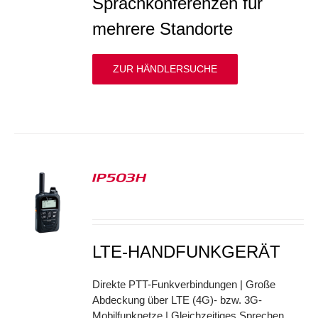
Sprachkonferenzen für
mehrere Standorte
ZUR HÄNDLERSUCHE
IP503H
S
LTE-HANDFUNKGERÄT
Direkte PTT-Funkverbindungen | Große
Abdeckung über LTE (4G)- bzw. 3G-
Mobilfunknetze | Gleichzeitiges Sprechen