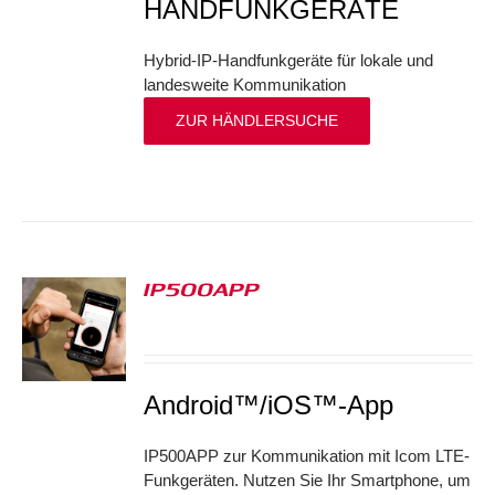
HANDFUNKGERÄTE
Hybrid-IP-Handfunkgeräte für lokale und
landesweite Kommunikation
ZUR HÄNDLERSUCHE
IP500APP
S
Android™/iOS™-App
IP500APP zur Kommunikation mit Icom LTE-
Funkgeräten. Nutzen Sie Ihr Smartphone, um