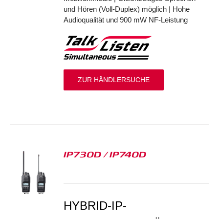
und Hören (Voll-Duplex) möglich | Hohe
Audioqualität und 900 mW NF-Leistung
ZUR HÄNDLERSUCHE
IP730D / IP740D
S
HYBRID-IP-