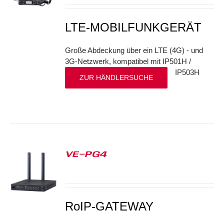
LTE-MOBILFUNKGERÄT
Große Abdeckung über ein LTE (4G) - und
3G-Netzwerk, kompatibel mit IP501H /
IP503H
ZUR HÄNDLERSUCHE
VE-PG4
S
RoIP-GATEWAY