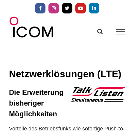
Zum
Inhalt
Facebook
Instagram
X
YouTube
LinkedIn
springen
Netzwerklösungen (LTE)
Die Erweiterung
bisheriger
Möglichkeiten
Vorteile des Betriebsfunks wie sofortige Push-to-