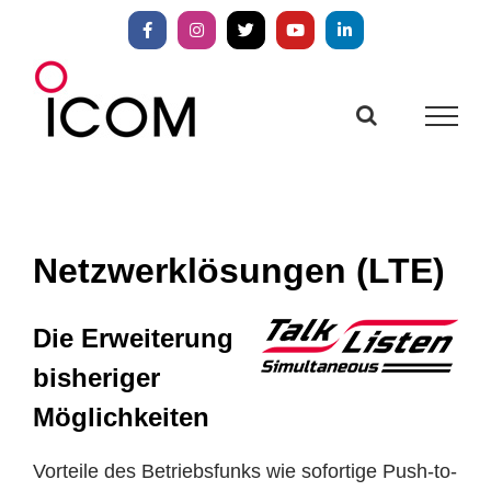
Zum
Inhalt
Facebook
Instagram
X
YouTube
LinkedIn
springen
Netzwerklösungen (LTE)
Die Erweiterung
bisheriger
Möglichkeiten
Vorteile des Betriebsfunks wie sofortige Push-to-