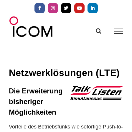
Zum
Inhalt
Facebook
Instagram
X
YouTube
LinkedIn
springen
Netzwerklösungen (LTE)
Die Erweiterung
bisheriger
Möglichkeiten
Vorteile des Betriebsfunks wie sofortige Push-to-