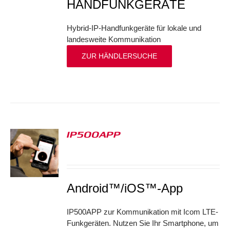
HANDFUNKGERÄTE
Hybrid-IP-Handfunkgeräte für lokale und
landesweite Kommunikation
ZUR HÄNDLERSUCHE
IP500APP
S
Android™/iOS™-App
IP500APP zur Kommunikation mit Icom LTE-
Funkgeräten. Nutzen Sie Ihr Smartphone, um