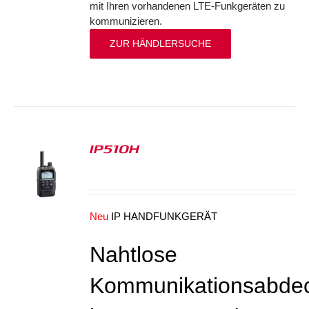
mit Ihren vorhandenen LTE-Funkgeräten zu
kommunizieren.
ZUR HÄNDLERSUCHE
IP510H
S
Neu
IP HANDFUNKGERÄT
Nahtlose
Kommunikationsabde