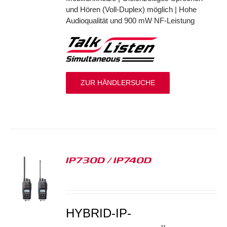
und Hören (Voll-Duplex) möglich | Hohe
Audioqualität und 900 mW NF-Leistung
ZUR HÄNDLERSUCHE
IP730D / IP740D
S
HYBRID-IP-