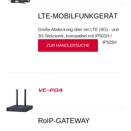
LTE-MOBILFUNKGERÄT
Große Abdeckung über ein LTE (4G) - und
3G-Netzwerk, kompatibel mit IP501H /
IP503H
ZUR HÄNDLERSUCHE
VE-PG4
S
RoIP-GATEWAY