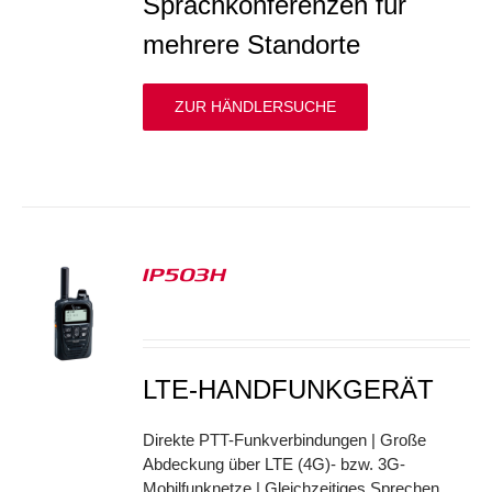
Sprachkonferenzen für
mehrere Standorte
ZUR HÄNDLERSUCHE
IP503H
S
LTE-HANDFUNKGERÄT
Direkte PTT-Funkverbindungen | Große
Abdeckung über LTE (4G)- bzw. 3G-
Mobilfunknetze | Gleichzeitiges Sprechen