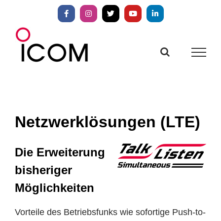
Zum
Inhalt
Facebook
Instagram
X
YouTube
LinkedIn
springen
Netzwerklösungen (LTE)
Die Erweiterung
bisheriger
Möglichkeiten
Vorteile des Betriebsfunks wie sofortige Push-to-