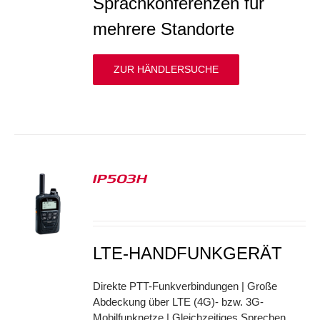
Sprachkonferenzen für
mehrere Standorte
ZUR HÄNDLERSUCHE
IP503H
S
LTE-HANDFUNKGERÄT
Direkte PTT-Funkverbindungen | Große
Abdeckung über LTE (4G)- bzw. 3G-
Mobilfunknetze | Gleichzeitiges Sprechen