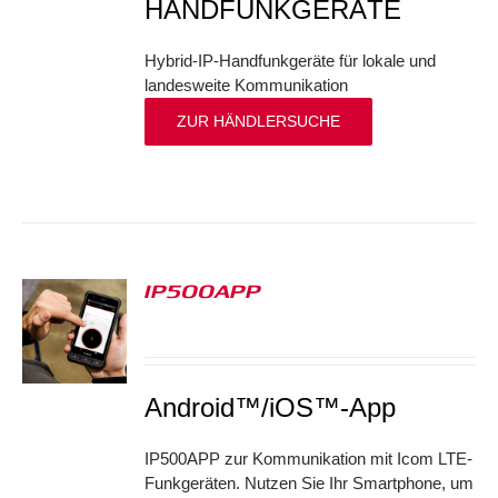
HANDFUNKGERÄTE
Hybrid-IP-Handfunkgeräte für lokale und
landesweite Kommunikation
ZUR HÄNDLERSUCHE
IP500APP
S
Android™/iOS™-App
IP500APP zur Kommunikation mit Icom LTE-
Funkgeräten. Nutzen Sie Ihr Smartphone, um