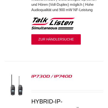
und Hören (Voll-Duplex) möglich | Hohe
Audioqualität und 900 mW NF-Leistung
ZUR HÄNDLERSUCHE
IP730D / IP740D
S
HYBRID-IP-