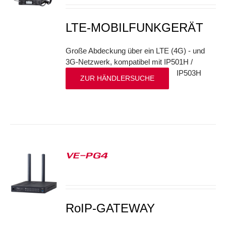
LTE-MOBILFUNKGERÄT
Große Abdeckung über ein LTE (4G) - und
3G-Netzwerk, kompatibel mit IP501H /
IP503H
ZUR HÄNDLERSUCHE
VE-PG4
S
RoIP-GATEWAY