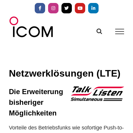
Zum
Inhalt
Facebook
Instagram
X
YouTube
LinkedIn
springen
Netzwerklösungen (LTE)
Die Erweiterung
bisheriger
Möglichkeiten
Vorteile des Betriebsfunks wie sofortige Push-to-