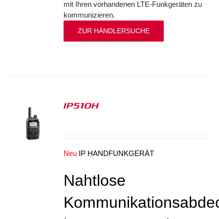
mit Ihren vorhandenen LTE-Funkgeräten zu
kommunizieren.
ZUR HÄNDLERSUCHE
IP510H
S
Neu
IP HANDFUNKGERÄT
Nahtlose
Kommunikationsabde