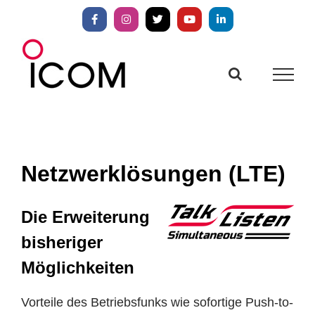
Zum
Inhalt
Facebook
Instagram
X
YouTube
LinkedIn
springen
Netzwerklösungen (LTE)
Die Erweiterung
bisheriger
Möglichkeiten
Vorteile des Betriebsfunks wie sofortige Push-to-