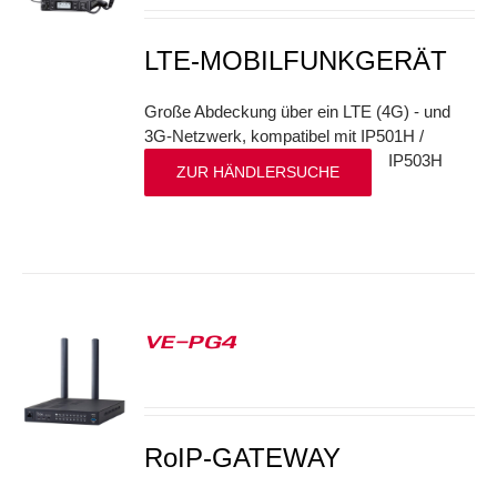
LTE-MOBILFUNKGERÄT
Große Abdeckung über ein LTE (4G) - und
3G-Netzwerk, kompatibel mit IP501H /
IP503H
ZUR HÄNDLERSUCHE
VE-PG4
S
RoIP-GATEWAY