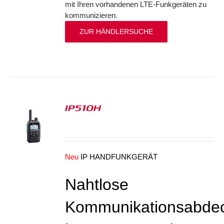
mit Ihren vorhandenen LTE-Funkgeräten zu
kommunizieren.
ZUR HÄNDLERSUCHE
IP510H
S
Neu
IP HANDFUNKGERÄT
Nahtlose
Kommunikationsabde