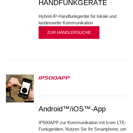
HANDFUNKGERÄTE
Hybrid-IP-Handfunkgeräte für lokale und
landesweite Kommunikation
ZUR HÄNDLERSUCHE
IP500APP
S
Android™/iOS™-App
IP500APP zur Kommunikation mit Icom LTE-
Funkgeräten. Nutzen Sie Ihr Smartphone, um