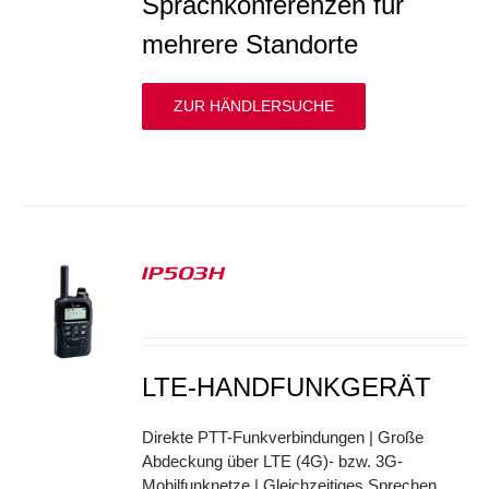
Sprachkonferenzen für
mehrere Standorte
ZUR HÄNDLERSUCHE
IP503H
S
LTE-HANDFUNKGERÄT
Direkte PTT-Funkverbindungen | Große
Abdeckung über LTE (4G)- bzw. 3G-
Mobilfunknetze | Gleichzeitiges Sprechen