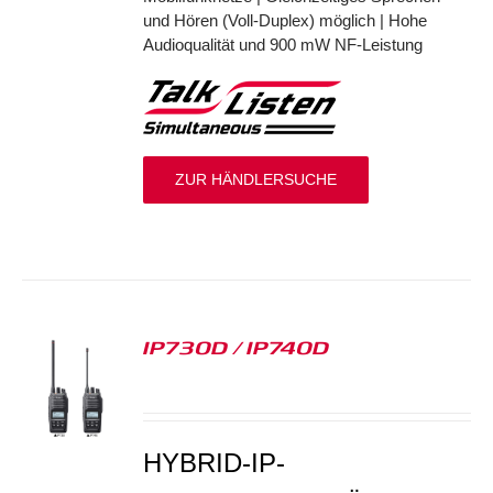
und Hören (Voll-Duplex) möglich | Hohe
Audioqualität und 900 mW NF-Leistung
ZUR HÄNDLERSUCHE
IP730D / IP740D
S
HYBRID-IP-