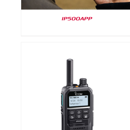
IP500APP
DETAILS