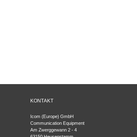
KONTAKT
Icom (Europe) GmbH
Communication Equipment
Am Zwerggewann 2 ‐ 4
63150 Heusenstamm