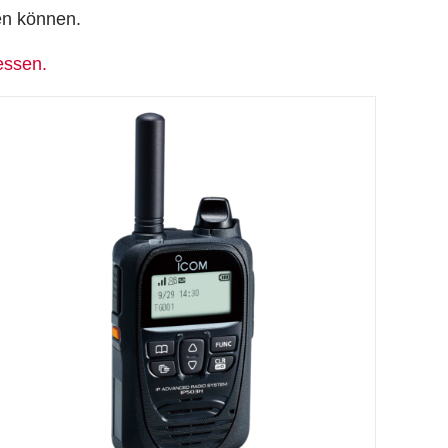
en können.
essen.