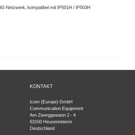
3G-Netzwerk, kompatibel mit IP501H / IP503H
KONTAKT
Icom (Europe) GmbH
Communication Equipment
Am Zwerggewann 2 ‐ 4
63150 Heusenstamm
Deutschland