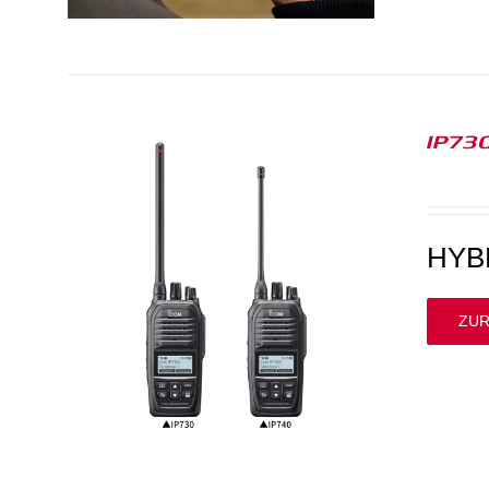
IP730
HYB
ZUR