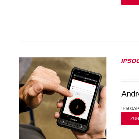
IP50
And
IP500AP
ZUR