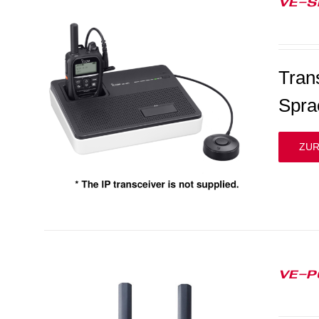
VE-S
Tran
Spra
ZUR
VE-P