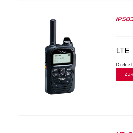
IP50
LTE
Direkte 
ZUR