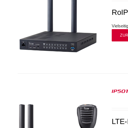
RoI
Vielseit
ZUR
IP50
LTE