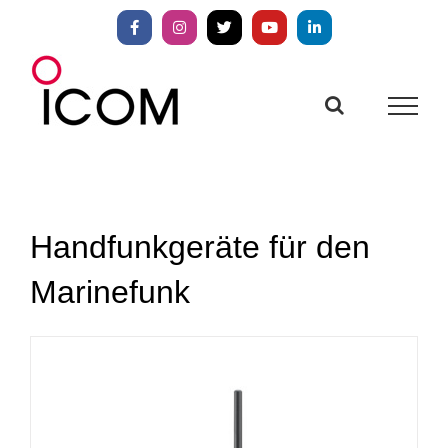
Zum
Inhalt
Facebook
Instagram
X
YouTube
LinkedIn
springen
Handfunkgeräte für den
Marinefunk