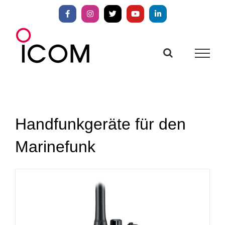
Zum
Inhalt
Facebook
Instagram
X
YouTube
LinkedIn
springen
Handfunkgeräte für den
Marinefunk